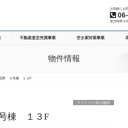
お気軽にお
06
受付時間 9:30
業
不動産査定売買事業
空き家対策事業
物件情報
高野 ３号棟 １３F
ファミリー向け物件
号棟 １３F