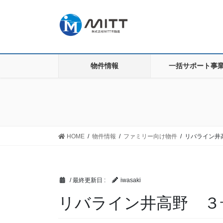
コ
ナ
ン
ビ
テ
ゲ
ン
ー
ツ
シ
に
ョ
物件情報
一括サポート事
移
ン
動
に
移
動
HOME
物件情報
ファミリー向け物件
リバライン井
/ 最終更新日 :
iwasaki
リバライン井高野 ３